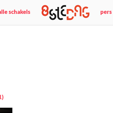
alle schakels
pers
1)