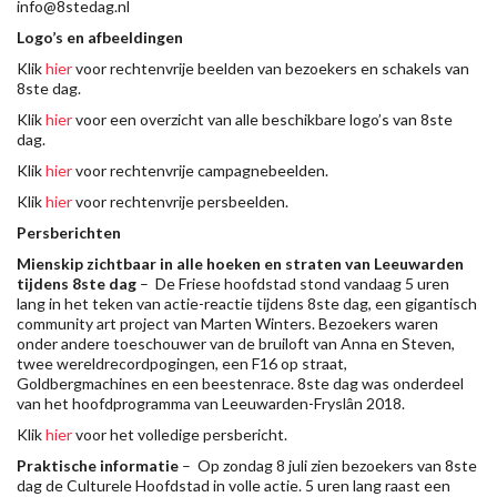
info@8stedag.nl
Logo’s en afbeeldingen
Klik
hier
voor rechtenvrije beelden van bezoekers en schakels van
8ste dag.
Klik
hier
voor een overzicht van alle beschikbare logo’s van 8ste
dag.
Klik
hier
voor rechtenvrije campagnebeelden.
Klik
hier
voor rechtenvrije persbeelden.
Persberichten
Mienskip zichtbaar in alle hoeken en straten van Leeuwarden
tijdens 8ste dag
– De Friese hoofdstad stond vandaag 5 uren
lang in het teken van actie-reactie tijdens 8ste dag, een gigantisch
community art project van Marten Winters. Bezoekers waren
onder andere toeschouwer van de bruiloft van Anna en Steven,
twee wereldrecordpogingen, een F16 op straat,
Goldbergmachines en een beestenrace. 8ste dag was onderdeel
van het hoofdprogramma van Leeuwarden-Fryslân 2018.
Klik
hier
voor het volledige persbericht.
Praktische informatie
– Op zondag 8 juli zien bezoekers van 8ste
dag de Culturele Hoofdstad in volle actie. 5 uren lang raast een