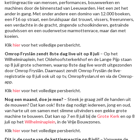
kettingreactie van mensen, performances, bouwwerken en
machines door de binnenstad van Leeuwarden. Het een zet het
ander in gang. Met onder andere een domino van 12.000 boeken,
een F16 op straat, een bruidspaar dat trouwt, vissers, freerunners,
een verdachte in de gracht, zingende schoolkinderen, getrainde
goudvissen en een ouderwetse marmottenrace, maar dan met
koeien.
Klik
hier
voor het volledige persbericht.
Omrop Fryslân zendt 8ste dag live uit op 8 juli
– Op het
Wilhelminaplein, het Oldehoofsterkerkhof en de Lange Pijp staan
op 8 juli grote schermen, waarop 8ste dag live wordt uitgezonden
door Omrop Fryslân. Daarnaast zendt Omrop Fryslân de live-
registratie op 8 juli ook uit op tv, Omropfryslan.nl en via de Omrop-
app.
Klik
hier
voor het volledige persbericht.
Nog een maand, doe je mee?
– Steek je graag zelf de handen uit
de mouwen? Dat kan ook! 8ste dag nodigt iedereen, jong en oud,
van harte uit om samen met slimme uitvinders een gekke grote
machine te bouwen. Dat kan op 7 en 8 juli bij de
Grote Kerk
en op 8
juli op het
Wilhelminaplein
, in de Vrije Bouwzones.
Klik
hier
voor het volledige persbericht.
Dit is de route van de kettingreactie op 8 juli!
– Vanwege de