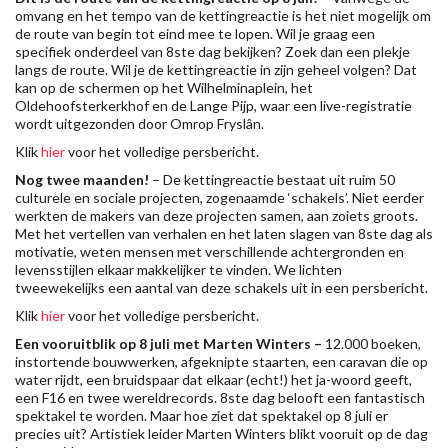
omvang en het tempo van de kettingreactie is het niet mogelijk om
de route van begin tot eind mee te lopen. Wil je graag een
specifiek onderdeel van 8ste dag bekijken? Zoek dan een plekje
langs de route. Wil je de kettingreactie in zijn geheel volgen? Dat
kan op de schermen op het Wilhelminaplein, het
Oldehoofsterkerkhof en de Lange Pijp, waar een live-registratie
wordt uitgezonden door Omrop Fryslân.
Klik
hier
voor het volledige persbericht.
Nog twee maanden!
–
De kettingreactie bestaat uit ruim 50
culturele en sociale projecten, zogenaamde ‘schakels’. Niet eerder
werkten de makers van deze projecten samen, aan zoiets groots.
Met het vertellen van verhalen en het laten slagen van 8ste dag als
motivatie, weten mensen met verschillende achtergronden en
levensstijlen elkaar makkelijker te vinden. We lichten
tweewekelijks een aantal van deze schakels uit in een persbericht.
Klik
hier
voor het volledige persbericht.
Een vooruitblik op 8 juli met Marten Winters –
12.000 boeken,
instortende bouwwerken, afgeknipte staarten, een caravan die op
water rijdt, een bruidspaar dat elkaar (echt!) het ja-woord geeft,
een F16 en twee wereldrecords. 8ste dag belooft een fantastisch
spektakel te worden. Maar hoe ziet dat spektakel op 8 juli er
precies uit? Artistiek leider Marten Winters blikt vooruit op de dag