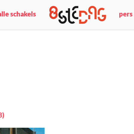
alle schakels
pers
8)