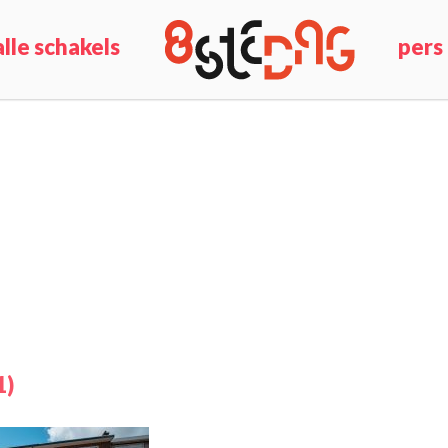
alle schakels
pers
1)