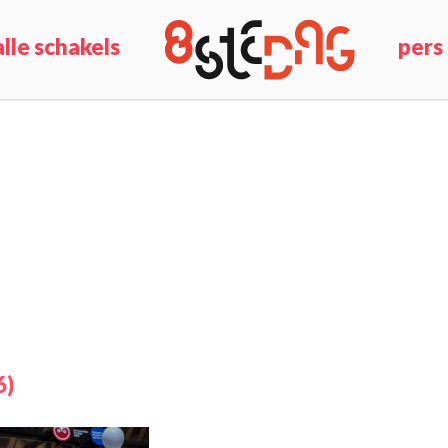
alle schakels
pers
6)