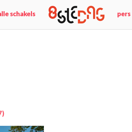
alle schakels
pers
7)