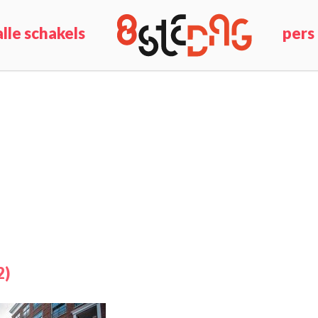
alle schakels
pers
2)