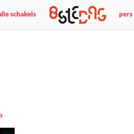
alle schakels
pers
b