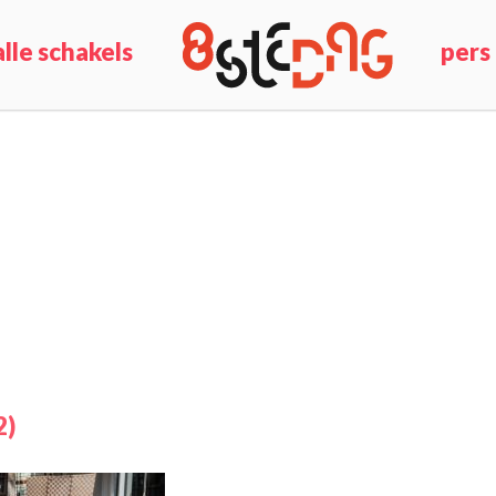
alle schakels
pers
2)