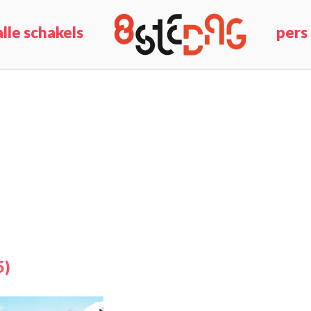
alle schakels
pers
5)