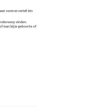
ar voren en vertelt iets
 onderwerp vinden.
of man bij je geboorte of