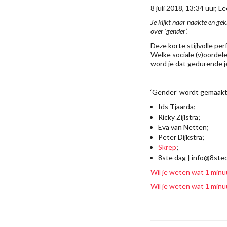
8 juli 2018, 13:34 uur, 
Je kijkt naar naakte en ge
over ‘gender’.
Deze korte stijlvolle p
Welke sociale (v)oordelen
word je dat gedurende je
‘Gender’ wordt gemaakt
Ids Tjaarda;
Ricky Zijlstra;
Eva van Netten;
Peter Dijkstra;
Skrep
;
8ste dag | info@8sted
Wil je weten wat 1 minu
Wil je weten wat 1 minu