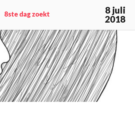
8 juli
8ste dag zoekt
2018