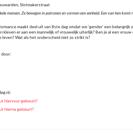
Leeuwarden, Slotmakerstraat
klede mensen. Ze bewegen in patronen en vormen een eenheid. Een van hen komt na
erformance maakt deel uit van 8ste dag omdat we ‘gender’ een belangrijk
 kleven er aan een mannelijk of vrouwelijk uiterlijk? Ben je al een vrouw 
 leven? Wat als het onderscheid niet zo strikt is?
 door:
ag.nl;
ut hiervoor gebeurt?
ut hierna gebeurt?