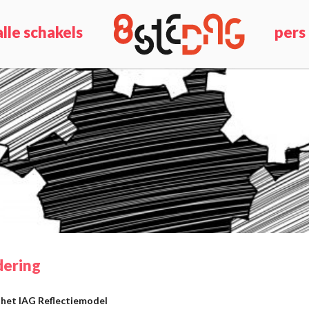
alle schakels
pers
dering
 het IAG Reflectiemodel