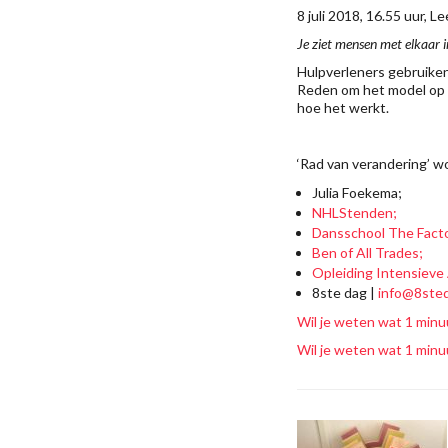
8 juli 2018, 16.55 uur, 
Je ziet mensen met elkaar i
Hulpverleners gebruiken
Reden om het model op t
hoe het werkt.
‘Rad van verandering’ w
Julia Foekema;
NHLStenden;
Dansschool The Facto
Ben of All Trades;
Opleiding Intensieve
8ste dag |
info@8sted
Wil je weten wat 1 minu
Wil je weten wat 1 minu